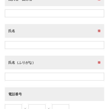
氏名
※
氏名（ふりがな）
※
電話番号
-
-