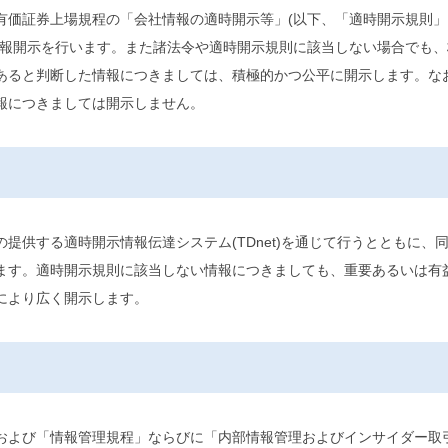
有価証券上場規程の「会社情報の適時開示等」(以下、「適時開示規則」
情報開示を行います。また諸法令や適時開示規則に該当しない場合でも、
あると判断した情報につきましては、積極的かつ公平に開示します。な
報につきましては開示しません。
供する適時開示情報伝達システム(TDnet)を通じて行うとともに、
ます。適時開示規則に該当しない情報につきましても、重要あるいは有
により広く開示します。
および「情報管理規程」ならびに「内部情報管理およびインサイダー取