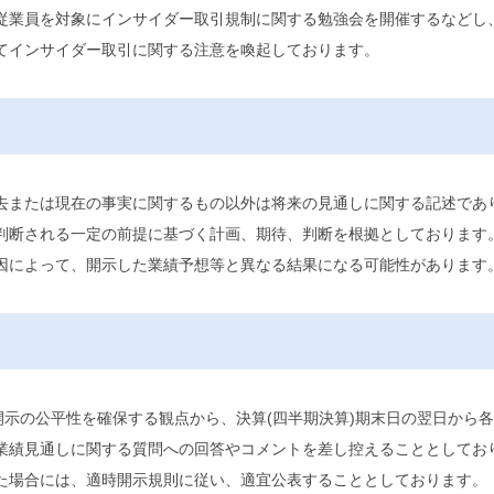
従業員を対象にインサイダー取引規制に関する勉強会を開催するなどし
てインサイダー取引に関する注意を喚起しております。
去または現在の事実に関するもの以外は将来の見通しに関する記述であ
判断される一定の前提に基づく計画、期待、判断を根拠としております
因によって、開示した業績予想等と異なる結果になる可能性があります
開示の公平性を確保する観点から、決算(四半期決算)期末日の翌日から
業績見通しに関する質問への回答やコメントを差し控えることとしてお
た場合には、適時開示規則に従い、適宜公表することとしております。