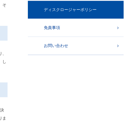
、そ
ディスクロージャーポリシー
免責事項
お問い合わせ
り、
。し
。
各決
りま