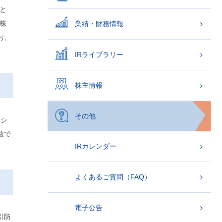
と
株
業績・財務情報
お、
IRライブラリー
株主情報
その他
同シ
益で
IRカレンダー
よくあるご質問（FAQ）
電子公告
引防